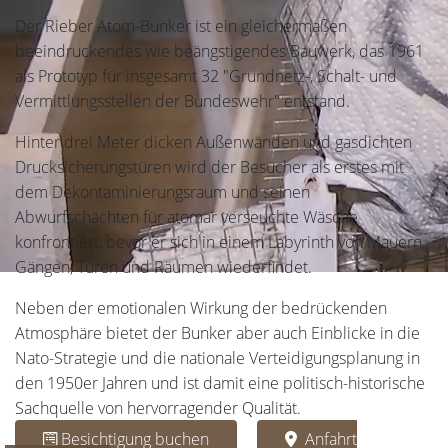
Der Rieber Atom-Bunker ist ein gleichermaßen
beeindruckendes wie beängstigendes Bauwerk, das 1961
als Prototyp für insgesamt 32 "Grundnetz-, Schalt- und
Vermittlungsstellen der Bundeswehr" entstand.
Hinter drei Meter dicken Außenwänden und gasdichten
Drucksicherungstüren wird der Besucher als erstes mit
dem Dekontaminierungsraum und seinen
Abwurfschächten für atomar verseuchte Wäsche
konfrontiert, bevor er sich in einem Labyrinth von Mauern,
Gängen, Türen und Räumen wiederfindet.
Neben der emotionalen Wirkung der bedrückenden
Atmosphäre bietet der Bunker aber auch Einblicke in die
Nato-Strategie und die nationale Verteidigungsplanung in
den 1950er Jahren und ist damit eine politisch-historische
Sachquelle von hervorragender Qualität.
Besichtigung buchen
Anfahrt